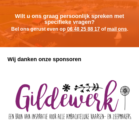
Wilt u ons graag persoonlijk spreken met
specifieke vragen?
Bel ons gerust even op
06 48 25 88 17
of
mail ons
.
Wij danken onze sponsoren